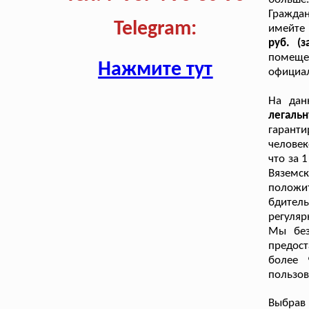
Гражда
Telegram:
имейте
руб. (з
помеще
Нажмите тут
официал
На дан
легаль
гарант
человек
что за 
Вяземс
положит
бдител
регуляр
Мы без
предос
более 
пользов
Выбрав