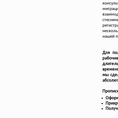
консул
миграц
взаимо
стеснен
регист
нескол
нашей 
Для по
рабочи
длител
временн
мы сдел
абсолют
Прописк
Оформ
Прикр
Получ