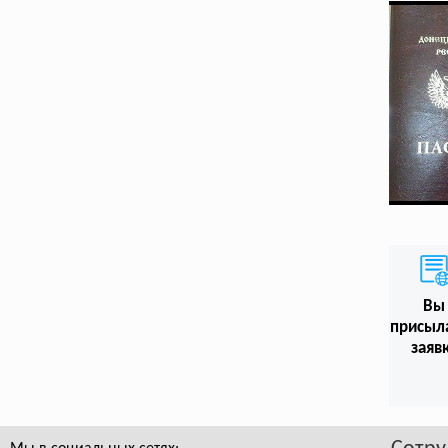
Вы
присыл
заяв