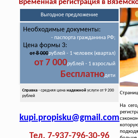
Временная регистрация в Вяземск
Выгодное предложение
Необходимые документы:
- паспорта гражданина РФ;
Цена формы 3:
от 8 000
рублей - 1 человек (квартал)
от 7 000
рублей - 1 взрослый
Бесплатно
дети
Справка
- средняя цена
надежной
услуги от 9 200
Страниц
рублей
На сего
регистр
kupi.propisku@gmail.com
сэконом
котору
подход
Тел. 7-937-796-30-96
больше